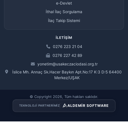
e-Devlet
İthal İlaç Sorgulama
İlaç Takip Sistemi
İLETIŞIM
0276 223 21 04
0276 227 42 89
yonetim@usakeczaciodasi.org.tr
İslice Mh. Annaç Sk.Hacer Baykın Apt.No:17 K:3 D:5 64400
Merkez/UŞAK
© Copyright 2026, Tüm hakları saklıdır.
ALDEMİR SOFTWARE
TEKNOLOJI PARTNERIMIZ