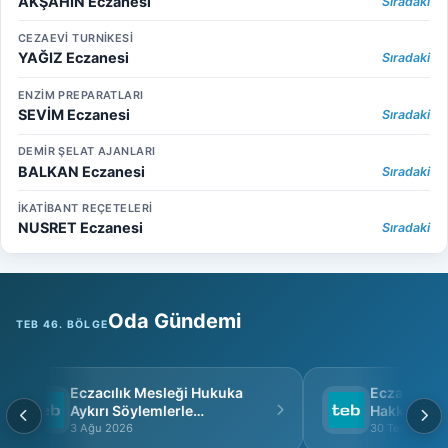
AKŞAHIN Eczanesi
Sıradaki
CEZAEVİ TURNİKESİ
YAĞIZ Eczanesi
Sıradaki
ENZİM PREPARATLARI
SEVİM Eczanesi
Sıradaki
DEMİR ŞELAT AJANLARI
BALKAN Eczanesi
Sıradaki
İKATİBANT REÇETELERİ
NUSRET Eczanesi
Sıradaki
Oda Gündemi
TEB 46. BÖLGE
Eczacılık Mesleği Hukuka
Eczacı Grup 
Aykırı Söylemlerle
Hakkında
İtibarsızlaştırılamaz
3 Ağu 2026
30 Tem 2026