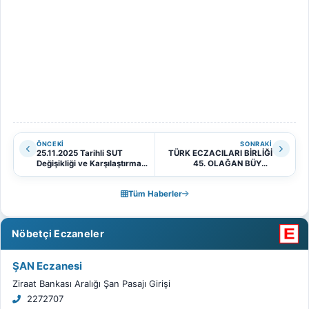
ÖNCEKI
SONRAKI
25.11.2025 Tarihli SUT
TÜRK ECZACILARI BİRLİĞİ
Değişikliği ve Karşılaştırmalı
45. OLAĞAN BÜYÜK
Tablo Hakkında
KONGRE DİVAN
BAŞKANLIĞINDAN
Tüm Haberler
Nöbetçi Eczaneler
ŞAN Eczanesi
Ziraat Bankası Aralığı Şan Pasajı Girişi
2272707