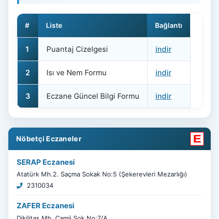
#
Liste
Bağlantı
1
Puantaj Cizelgesi
indir
2
Isı ve Nem Formu
indir
3
Eczane Güncel Bilgi Formu
indir
Nöbetçi Eczaneler
SERAP Eczanesi
Atatürk Mh.2. Saçma Sokak No:5 (Şekerevleri Mezarlığı)
2310034
ZAFER Eczanesi
Dikilitaş Mh. Camii Sok No:7/A