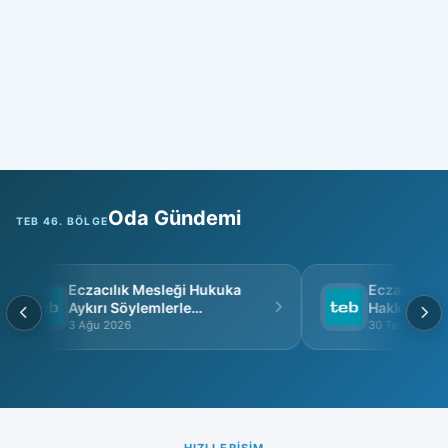
Oda Gündemi
TEB 46. BÖLGE
Eczacılık Mesleği Hukuka
Eczacı Grup 
Aykırı Söylemlerle
Hakkında
İtibarsızlaştırılamaz
3 Ağu 2026
30 Tem 2026
HIZLI ERIŞIM