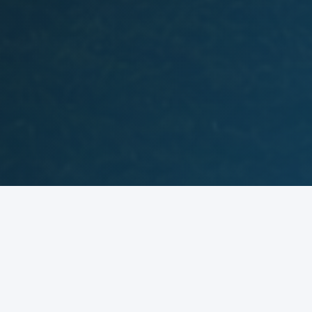
Uşak Nöbetçi Eczane Listesi
10 Ağustos 2026, Pazartesi
Aşağıdaki eczaneler
11 Ağustos Salı
sabah
08:30'a
kadar
hizmet vermektedir.