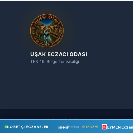
UŞAK ECZACI ODASI
TEB 46. Bölge Temsilciliği
© Copyright 2026, Tüm hakları saklıdır.
MERT Eczanesi
EYMEN Eczanes
502 03 91
NÖBETÇI ECZANELER
Merkez