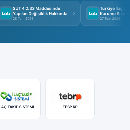
SUT 4.2.33 Maddesinde
Türkiye İlaç ve Tı
Yapılan Değişiklik Hakkında
Kurumu Başkanlığ
Görüşme
28 Tem 2026
27 Tem 2026
LAÇ TAKİP SİSTEMİ
TEBP RP