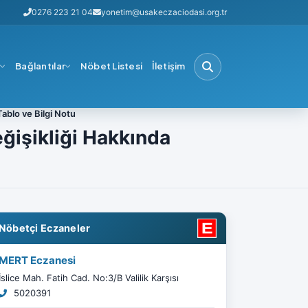
0276 223 21 04
yonetim@usakeczaciodasi.org.tr
i
Bağlantılar
Nöbet Listesi
İletişim
ablo ve Bilgi Notu
ğişikliği Hakkında
Nöbetçi Eczaneler
MERT Eczanesi
İslice Mah. Fatih Cad. No:3/B Valilik Karşısı
5020391