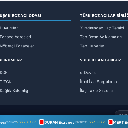
UŞAK ECZACI ODASI
TÜRK ECZACILAR BİRLİ
Duyurular
Yurtdışından İlaç Temini
Eczane Adresleri
Teb Basın Açıklamaları
Nöbetçi Eczaneler
Teb Haberleri
KURUMLAR
SIK KULLANILANLAR
SGK
e-Devlet
TİTCK
İthal İlaç Sorgulama
Sağlık Bakanlığı
İlaç Takip Sistemi
TEKN
i
DURAN Eczanesi
MERT Ecz
227 70 27
224 51 77
Merkez
Merkez