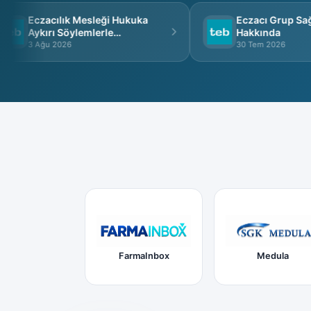
Eczacılık Mesleği Hukuka
Eczacı Grup Sağlı
Aykırı Söylemlerle
Hakkında
İtibarsızlaştırılamaz
3 Ağu 2026
30 Tem 2026
FarmaInbox
Medula