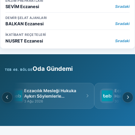
ENZİM PREPARATLARI
SEVİM Eczanesi
Sıradaki
DEMİR ŞELAT AJANLARI
BALKAN Eczanesi
Sıradaki
İKATİBANT REÇETELERİ
NUSRET Eczanesi
Sıradaki
Oda Gündemi
TEB 46. BÖLGE
Eczacılık Mesleği Hukuka
Eczacı Grup Sağlı
Aykırı Söylemlerle
Hakkında
İtibarsızlaştırılamaz
3 Ağu 2026
30 Tem 2026