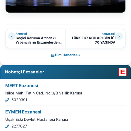
ÖNCEKI
SONRAKI
Geçici Koruma Altındaki
TÜRK ECZACILARI BİRLİĞİ
Yabancıların Eczanelerden
70 YAŞINDA
İlaç Temini İçin Sözleşme
Formlarının Teslimi
Tüm Haberler
Hakkında
Nöbetçi Eczaneler
MERT Eczanesi
İslice Mah. Fatih Cad. No:3/B Valilik Karşısı
5020391
EYMEN Eczanesi
Uşak Eski Devlet Hastanesi Karşısı
2277027