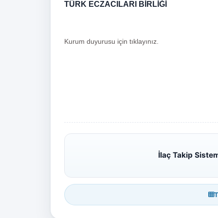
TÜRK ECZACILARI BİRLİĞİ
Kurum duyurusu için tıklayınız.
İlaç Takip Sist
T