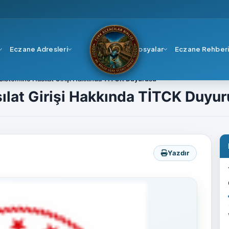
Eczane Adresleri
Dosyalar
Eczane Rehber
 Sistemine Hasılat Girişi Hakkında TİTCK Duyurusu
sılat Girişi Hakkında TİTCK Duyu
Yazdır