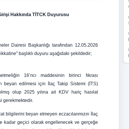
t Girişi Hakkında TİTCK Duyurusu
eler Dairesi Başkanlığı tarafından 12.05.2026
kkatine” başlıklı duyuru aşağıdaki şekildedir;
meliğin 16’ncı maddesinin birinci fıkrası
in beyan edilmesi için İlaç Takip Sistemi (İTS)
çılmış olup 2025 yılına ait KDV hariç hasılat
si gerekmektedir.
t bilgilerini beyan etmeyen eczacılarımızın İlaç
ihe kadar geçici olarak engellenecek ve gerçeğe