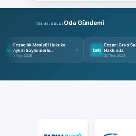
Oda Gündemi
TEB 46. BÖLGE
Eczacılık Mesleği Hukuka
Eczacı Grup Sağlı
Aykırı Söylemlerle
Hakkında
İtibarsızlaştırılamaz
3 Ağu 2026
30 Tem 2026