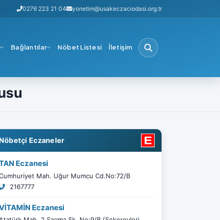
0276 223 21 04
yonetim@usakeczaciodasi.org.tr
i
Bağlantılar
Nöbet Listesi
İletişim
rusu
Nöbetçi Eczaneler
TAN Eczanesi
Cumhuriyet Mah. Uğur Mumcu Cd.No:72/B
2167777
VİTAMİN Eczanesi
Atatürk Mah. 2.Saçma Sk. No:9/B (Şekerevleri