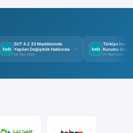
SUT 4.2.33 Maddesinde
Türkiye İlaç ve T
Yapılan Değişiklik Hakkında
Kurumu Başkanlığ
Görüşme
28 Tem 2026
27 Tem 2026