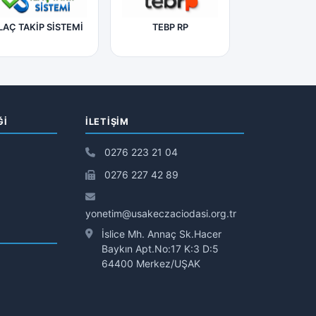
LAÇ TAKİP SİSTEMİ
TEBP RP
Ğİ
İLETIŞIM
0276 223 21 04
0276 227 42 89
yonetim@usakeczaciodasi.org.tr
İslice Mh. Annaç Sk.Hacer
Baykın Apt.No:17 K:3 D:5
64400 Merkez/UŞAK