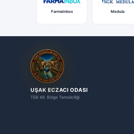
FarmaInbox
Medula
UŞAK ECZACI ODASI
TEB 46. Bölge Temsilciliği