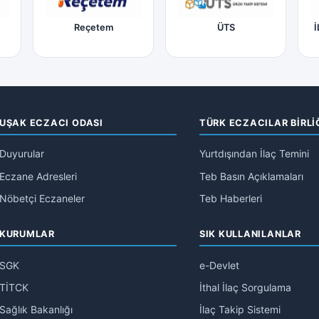
Reçetem
ÜTS
İ
UŞAK ECZACI ODASI
TÜRK ECZACILAR BİRLİ
Duyurular
Yurtdışından İlaç Temini
Eczane Adresleri
Teb Basın Açıklamaları
Nöbetçi Eczaneler
Teb Haberleri
KURUMLAR
SIK KULLANILANLAR
SGK
e-Devlet
TİTCK
İthal İlaç Sorgulama
Sağlık Bakanlığı
İlaç Takip Sistemi