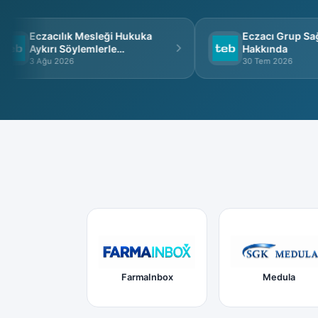
Eczacılık Mesleği Hukuka
Eczacı Grup Sağlı
Aykırı Söylemlerle
Hakkında
İtibarsızlaştırılamaz
3 Ağu 2026
30 Tem 2026
FarmaInbox
Medula