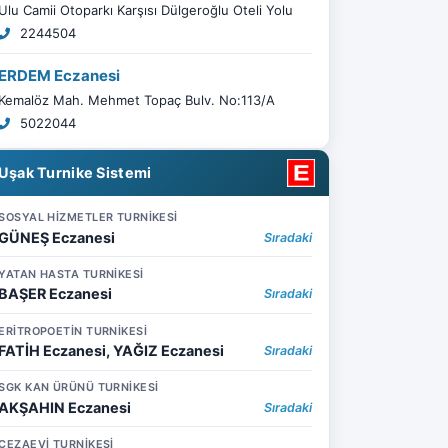
Ulu Camii Otoparkı Karşısı Dülgeroğlu Oteli Yolu
2244504
ERDEM Eczanesi
Kemalöz Mah. Mehmet Topaç Bulv. No:113/A
5022044
Uşak Turnike Sistemi
SOSYAL HİZMETLER TURNİKESİ
GÜNEŞ Eczanesi
Sıradaki
YATAN HASTA TURNİKESİ
BAŞER Eczanesi
Sıradaki
ERİTROPOETİN TURNİKESİ
FATİH Eczanesi, YAĞIZ Eczanesi
Sıradaki
SGK KAN ÜRÜNÜ TURNİKESİ
AKŞAHIN Eczanesi
Sıradaki
CEZAEVİ TURNİKESİ