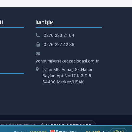
Ğİ
İLETIŞIM
0276 223 21 04
0276 227 42 89
yonetim@usakeczaciodasi.org.tr
İslice Mh. Annaç Sk.Hacer
Baykın Apt.No:17 K:3 D:5
64400 Merkez/UŞAK
ALDEMİR SOFTWARE
OLOJI PARTNERIMIZ