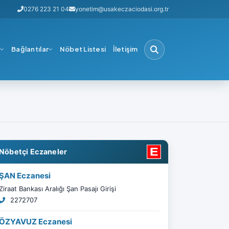
0276 223 21 04
yonetim@usakeczaciodasi.org.tr
i
Bağlantılar
Nöbet Listesi
İletişim
Nöbetçi Eczaneler
ŞAN Eczanesi
Ziraat Bankası Aralığı Şan Pasajı Girişi
2272707
ÖZYAVUZ Eczanesi