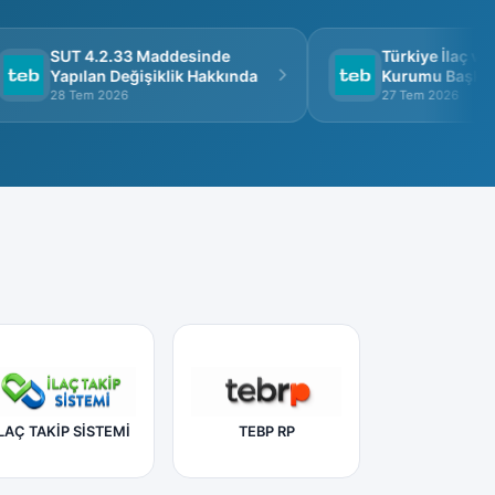
SUT 4.2.33 Maddesinde
Türkiye İlaç ve T
Yapılan Değişiklik Hakkında
Kurumu Başkanlığ
Görüşme
28 Tem 2026
27 Tem 2026
LAÇ TAKİP SİSTEMİ
TEBP RP