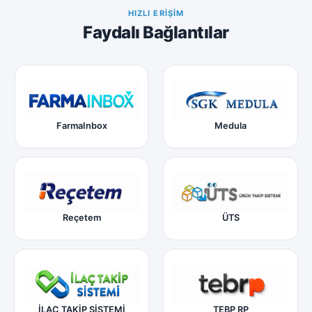
HIZLI ERIŞIM
Faydalı Bağlantılar
FarmaInbox
Medula
Reçetem
ÜTS
İLAÇ TAKİP SİSTEMİ
TEBP RP