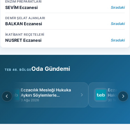
ENZİM PREPARATLARI
SEVİM Eczanesi
Sıradaki
DEMİR ŞELAT AJANLARI
BALKAN Eczanesi
Sıradaki
İKATİBANT REÇETELERİ
NUSRET Eczanesi
Sıradaki
Oda Gündemi
TEB 46. BÖLGE
Eczacılık Mesleği Hukuka
Eczacı Grup 
Aykırı Söylemlerle
Hakkında
İtibarsızlaştırılamaz
3 Ağu 2026
30 Tem 2026