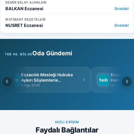
DEMİR ŞELAT AJANLARI
BALKAN Eczanesi
Sıradaki
İKATİBANT REÇETELERİ
NUSRET Eczanesi
Sıradaki
Oda Gündemi
TEB 46. BÖLGE
Eczacılık Mesleği Hukuka
Eczacı Grup 
Aykırı Söylemlerle
Hakkında
İtibarsızlaştırılamaz
3 Ağu 2026
30 Tem 2026
HIZLI ERIŞIM
Faydalı Bağlantılar