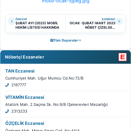
mobil-ocak-5jpeg.jpg
ÖNCEKI
SONRAKI
ŞUBAT AYI (2023) MOBİL
OCAK -ŞUBAT-MART 2023
HEKİM LİSTESİ HAKKINDA
NÖBET ÇİZELGESİ
HAKKINDA
Tüm Duyurular
Nöbetçi Eczaneler
TAN Eczanesi
Cumhuriyet Mah. Uğur Mumcu Cd.No:72/B
2167777
VİTAMİN Eczanesi
Atatürk Mah. 2.Saçma Sk. No:9/B (Şekerevleri Mezarlığı)
2313233
ÖZÇELİK Eczanesi
Özdemir Mah. Mimar Sinan Cad. No:44/A