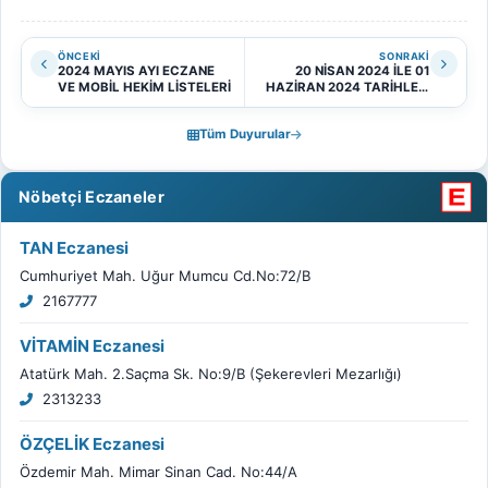
ÖNCEKI
SONRAKI
2024 MAYIS AYI ECZANE
20 NİSAN 2024 İLE 01
VE MOBİL HEKİM LİSTELERİ
HAZİRAN 2024 TARİHLERİ
ARASI ONLİNE
AROMATERAPİ EĞİTİMİ HK
Tüm Duyurular
Nöbetçi Eczaneler
TAN Eczanesi
Cumhuriyet Mah. Uğur Mumcu Cd.No:72/B
2167777
VİTAMİN Eczanesi
Atatürk Mah. 2.Saçma Sk. No:9/B (Şekerevleri Mezarlığı)
2313233
ÖZÇELİK Eczanesi
Özdemir Mah. Mimar Sinan Cad. No:44/A