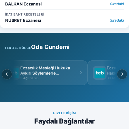
BALKAN Eczanesi
Sıradaki
İKATİBANT REÇETELERİ
NUSRET Eczanesi
Sıradaki
Oda Gündemi
TEB 46. BÖLGE
Eczacılık Mesleği Hukuka
Eczacı Grup 
Aykırı Söylemlerle
Hakkında
İtibarsızlaştırılamaz
3 Ağu 2026
30 Tem 2026
HIZLI ERIŞIM
Faydalı Bağlantılar