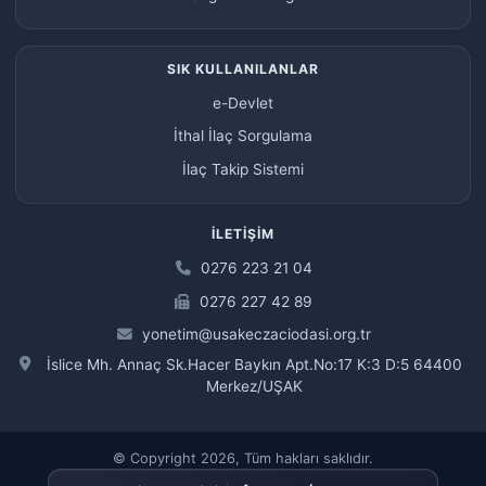
SIK KULLANILANLAR
e-Devlet
İthal İlaç Sorgulama
İlaç Takip Sistemi
İLETIŞIM
0276 223 21 04
0276 227 42 89
yonetim@usakeczaciodasi.org.tr
İslice Mh. Annaç Sk.Hacer Baykın Apt.No:17 K:3 D:5 64400
Merkez/UŞAK
© Copyright 2026, Tüm hakları saklıdır.