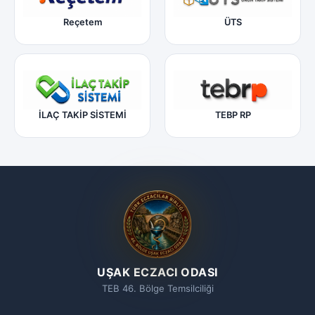
Reçetem
ÜTS
İLAÇ TAKİP SİSTEMİ
TEBP RP
UŞAK ECZACI ODASI
TEB 46. Bölge Temsilciliği