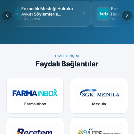
Eczacılık Mesleği Hukuka
Eczacı Grup 
Aykırı Söylemlerle
Hakkında
İtibarsızlaştırılamaz
3 Ağu 2026
30 Tem 2026
HIZLI ERIŞIM
Faydalı Bağlantılar
FarmaInbox
Medula