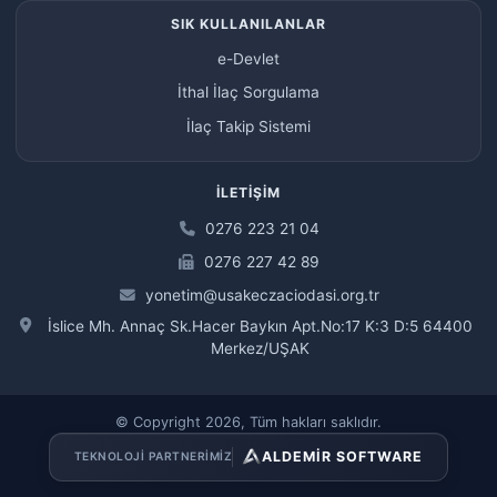
SIK KULLANILANLAR
e-Devlet
İthal İlaç Sorgulama
İlaç Takip Sistemi
İLETIŞIM
0276 223 21 04
0276 227 42 89
yonetim@usakeczaciodasi.org.tr
İslice Mh. Annaç Sk.Hacer Baykın Apt.No:17 K:3 D:5 64400
Merkez/UŞAK
© Copyright 2026, Tüm hakları saklıdır.
ALDEMİR SOFTWARE
TEKNOLOJI PARTNERIMIZ