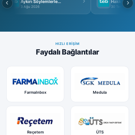
Aykırı Söylemlerle
Hakkında
İtibarsızlaştırılamaz
3 Ağu 2026
30 Tem 2026
HIZLI ERIŞIM
Faydalı Bağlantılar
FarmaInbox
Medula
Reçetem
ÜTS