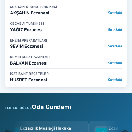
SGK KAN ÜRÜNÜ TURNİKESİ
AKŞAHIN Eczanesi
Sıradaki
CEZAEVİ TURNİKESİ
YAĞIZ Eczanesi
Sıradaki
ENZİM PREPARATLARI
SEVİM Eczanesi
Sıradaki
DEMİR ŞELAT AJANLARI
BALKAN Eczanesi
Sıradaki
İKATİBANT REÇETELERİ
NUSRET Eczanesi
Sıradaki
Oda Gündemi
TEB 46. BÖLGE
Eczacılık Mesleği Hukuka
Eczacı Grup 