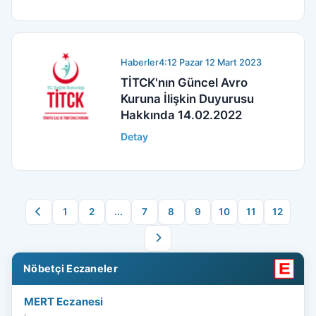
Haberler
4:12 Pazar 12 Mart 2023
TİTCK'nın Güncel Avro
Kuruna İlişkin Duyurusu
Hakkında 14.02.2022
Detay
1
2
...
7
8
9
10
11
12
Nöbetçi Eczaneler
MERT Eczanesi