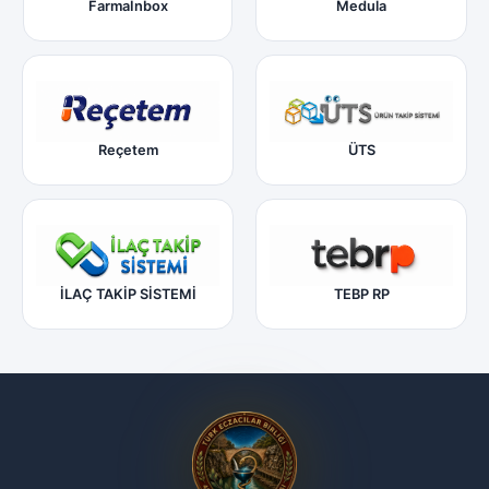
FarmaInbox
Medula
Reçetem
ÜTS
İLAÇ TAKİP SİSTEMİ
TEBP RP