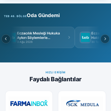
Oda Gündemi
TEB 46. BÖLGE
Eczacılık Mesleği Hukuka
Eczacı Grup 
Aykırı Söylemlerle
Hakkında
İtibarsızlaştırılamaz
3 Ağu 2026
30 Tem 2026
HIZLI ERIŞIM
Faydalı Bağlantılar