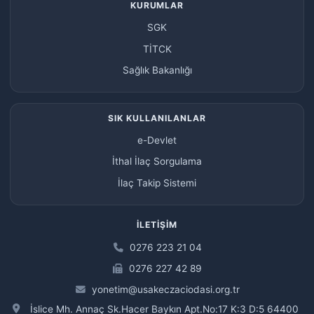
KURUMLAR
SGK
TİTCK
Sağlık Bakanlığı
SIK KULLANILANLAR
e-Devlet
İthal İlaç Sorgulama
İlaç Takip Sistemi
İLETIŞIM
0276 223 21 04
0276 227 42 89
yonetim@usakeczaciodasi.org.tr
İslice Mh. Annaç Sk.Hacer Baykın Apt.No:17 K:3 D:5 64400