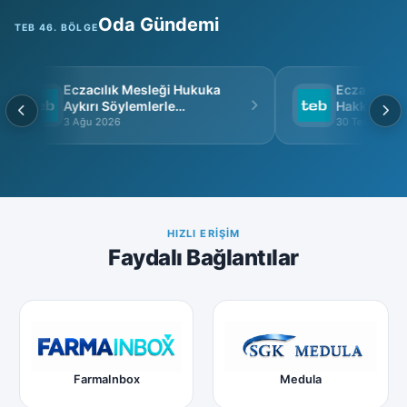
Oda Gündemi
TEB 46. BÖLGE
Eczacılık Mesleği Hukuka
Eczacı Grup 
Aykırı Söylemlerle
Hakkında
İtibarsızlaştırılamaz
3 Ağu 2026
30 Tem 2026
HIZLI ERIŞIM
Faydalı Bağlantılar
FarmaInbox
Medula