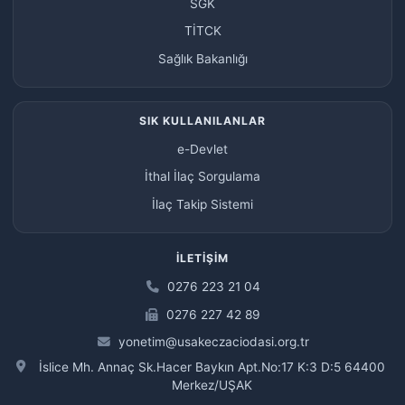
SGK
TİTCK
Sağlık Bakanlığı
SIK KULLANILANLAR
e-Devlet
İthal İlaç Sorgulama
İlaç Takip Sistemi
İLETIŞIM
0276 223 21 04
0276 227 42 89
yonetim@usakeczaciodasi.org.tr
İslice Mh. Annaç Sk.Hacer Baykın Apt.No:17 K:3 D:5 64400
Merkez/UŞAK