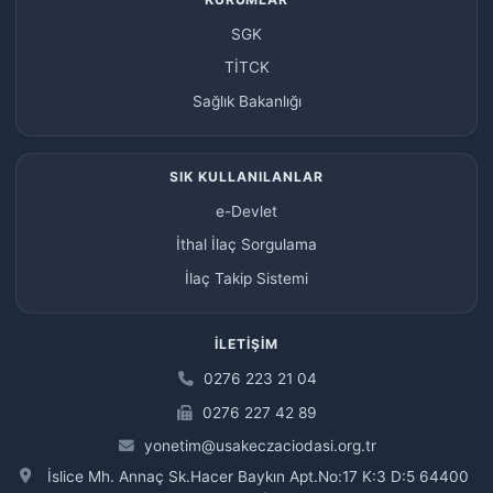
SGK
TİTCK
Sağlık Bakanlığı
SIK KULLANILANLAR
e-Devlet
İthal İlaç Sorgulama
İlaç Takip Sistemi
İLETIŞIM
0276 223 21 04
0276 227 42 89
yonetim@usakeczaciodasi.org.tr
İslice Mh. Annaç Sk.Hacer Baykın Apt.No:17 K:3 D:5 64400