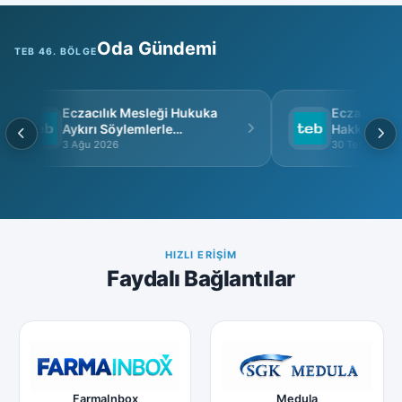
Oda Gündemi
TEB 46. BÖLGE
Eczacılık Mesleği Hukuka
Eczacı Grup 
Aykırı Söylemlerle
Hakkında
İtibarsızlaştırılamaz
3 Ağu 2026
30 Tem 2026
HIZLI ERIŞIM
Faydalı Bağlantılar
FarmaInbox
Medula