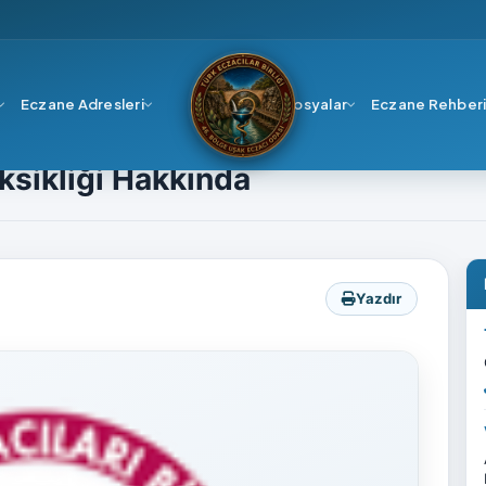
Eczane Adresleri
Dosyalar
Eczane Rehber
ktör Eksikliği Hakkında
ksikliği Hakkında
Yazdır