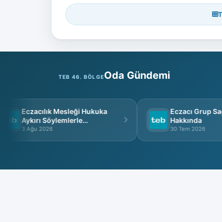
T
Oda Gündemi
TEB 46. BÖLGE
Eczacılık Mesleği Hukuka
Eczacı Grup Sağlı
Aykırı Söylemlerle
Hakkında
İtibarsızlaştırılamaz
3 Ağu 2026
30 Tem 2026