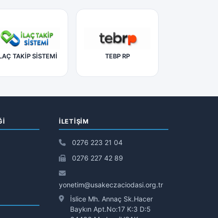
LAÇ TAKİP SİSTEMİ
TEBP RP
Ğİ
İLETIŞIM
0276 223 21 04
0276 227 42 89
yonetim@usakeczaciodasi.org.tr
İslice Mh. Annaç Sk.Hacer
Baykın Apt.No:17 K:3 D:5