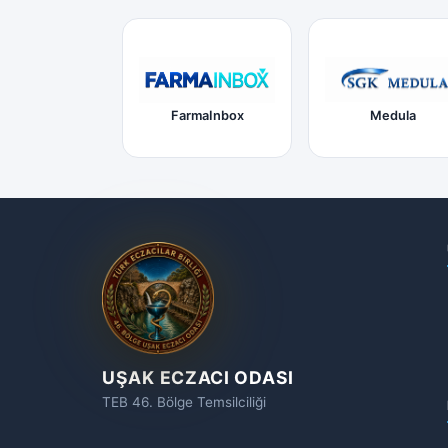
FarmaInbox
Medula
UŞAK ECZACI ODASI
TEB 46. Bölge Temsilciliği