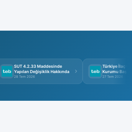
SUT 4.2.33 Maddesinde
Türkiye İlaç ve T
Yapılan Değişiklik Hakkında
Kurumu Başkanlığ
Görüşme
28 Tem 2026
27 Tem 2026