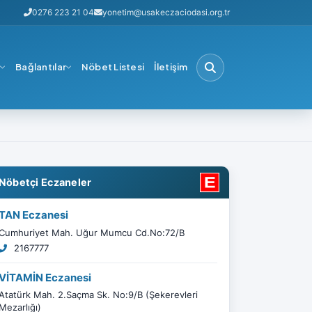
0276 223 21 04
yonetim@usakeczaciodasi.org.tr
i
Bağlantılar
Nöbet Listesi
İletişim
Nöbetçi Eczaneler
TAN Eczanesi
Cumhuriyet Mah. Uğur Mumcu Cd.No:72/B
2167777
VİTAMİN Eczanesi
Atatürk Mah. 2.Saçma Sk. No:9/B (Şekerevleri
Mezarlığı)