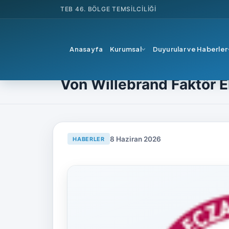
TEB
46. BÖLGE TEMSILCILIĞI
Anasayfa
Kurumsal
Duyurular ve Haberler
Ana Sayfa
Haberler
Teb'den
Von Willebrand Fa
Von Willebrand Faktör E
8 Haziran 2026
HABERLER