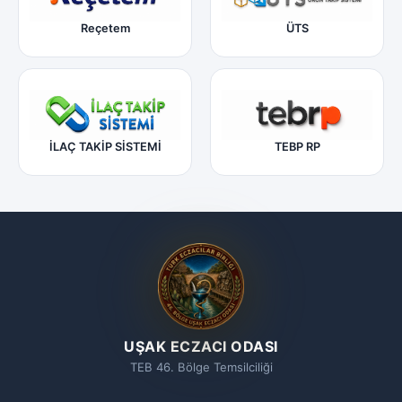
Reçetem
ÜTS
İLAÇ TAKİP SİSTEMİ
TEBP RP
UŞAK ECZACI ODASI
TEB 46. Bölge Temsilciliği