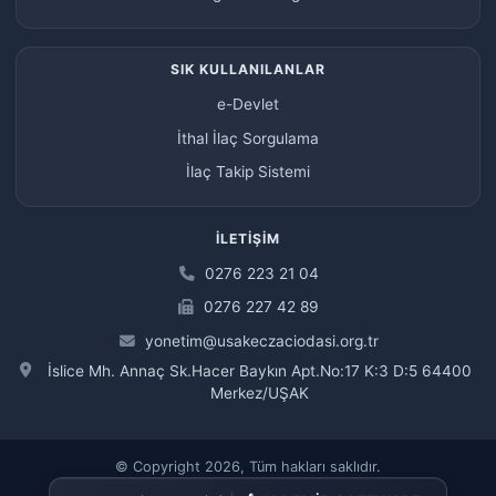
SIK KULLANILANLAR
e-Devlet
İthal İlaç Sorgulama
İlaç Takip Sistemi
İLETIŞIM
0276 223 21 04
0276 227 42 89
yonetim@usakeczaciodasi.org.tr
İslice Mh. Annaç Sk.Hacer Baykın Apt.No:17 K:3 D:5 64400
Merkez/UŞAK
© Copyright 2026, Tüm hakları saklıdır.