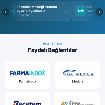
Eczacılık Mesleği Hukuka
Eczacı Grup 
Aykırı Söylemlerle
Hakkında
İtibarsızlaştırılamaz
3 Ağu 2026
30 Tem 2026
HIZLI ERIŞIM
Faydalı Bağlantılar
FarmaInbox
Medula