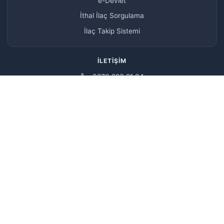
e-Devlet
İthal İlaç Sorgulama
İlaç Takip Sistemi
İLETIŞIM
0276 223 21 04
0276 227 42 89
yonetim@usakeczaciodasi.org.tr
İslice Mh. Annaç Sk.Hacer Baykın Apt.No:17 K:3 D:5 64400
Merkez/UŞAK
© Copyright 2026, Tüm hakları saklıdır.
ALDEMİR SOFTWARE
TEKNOLOJI PARTNERIMIZ